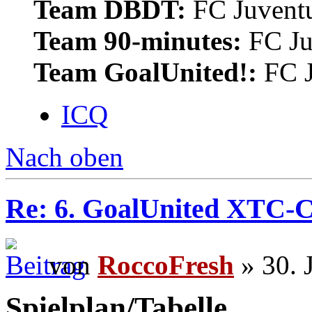
Team DBDT:
FC Juventu
Team 90-minutes:
FC Ju
Team GoalUnited!:
FC J
ICQ
Nach oben
Re: 6. GoalUnited XTC-
von
RoccoFresh
» 30. 
Spielplan/Tabelle