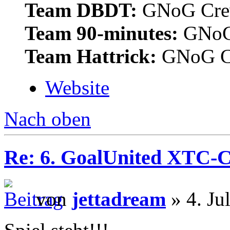
Team DBDT:
GNoG Cr
Team 90-minutes:
GNoG
Team Hattrick:
GNoG C
Website
Nach oben
Re: 6. GoalUnited XTC-
von
jettadream
» 4. Ju