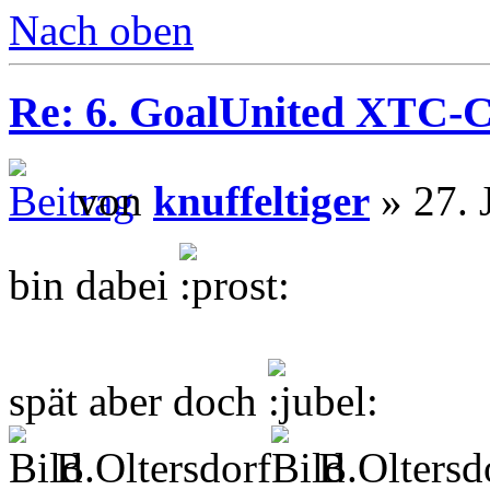
Nach oben
Re: 6. GoalUnited XTC-
von
knuffeltiger
» 27. 
bin dabei
spät aber doch
B.Oltersdorf
B.Oltersd