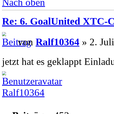
Nach oben
Re: 6. GoalUnited XTC-
von
Ralf10364
» 2. Jul
jetzt hat es geklappt Einlad
Ralf10364