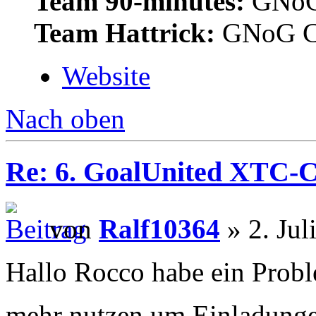
Team 90-minutes:
GNoG
Team Hattrick:
GNoG C
Website
Nach oben
Re: 6. GoalUnited XTC-
von
Ralf10364
» 2. Jul
Hallo Rocco habe ein Probl
mehr nutzen um Einladung