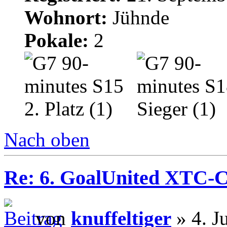
Wohnort:
Jühnde
Pokale:
2
Nach oben
Re: 6. GoalUnited XTC-
von
knuffeltiger
» 4. J