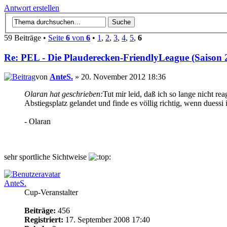
Antwort erstellen
59 Beiträge •
Seite
6
von
6
•
1
,
2
,
3
,
4
,
5
,
6
Re: PEL - Die Plauderecken-FriendlyLeague (Saison 
von
AnteS.
» 20. November 2012 18:36
Olaran hat geschrieben:
Tut mir leid, daß ich so lange nicht r
Abstiegsplatz gelandet und finde es völlig richtig, wenn duessi 
- Olaran
sehr sportliche Sichtweise
AnteS.
Cup-Veranstalter
Beiträge:
456
Registriert:
17. September 2008 17:40