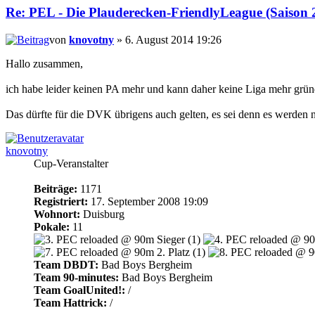
Re: PEL - Die Plauderecken-FriendlyLeague (Saison 
von
knovotny
» 6. August 2014 19:26
Hallo zusammen,
ich habe leider keinen PA mehr und kann daher keine Liga mehr gründ
Das dürfte für die DVK übrigens auch gelten, es sei denn es werden n
knovotny
Cup-Veranstalter
Beiträge:
1171
Registriert:
17. September 2008 19:09
Wohnort:
Duisburg
Pokale:
11
Team DBDT:
Bad Boys Bergheim
Team 90-minutes:
Bad Boys Bergheim
Team GoalUnited!:
/
Team Hattrick:
/