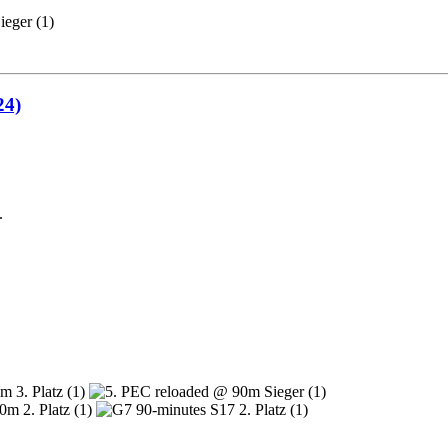
24)
.