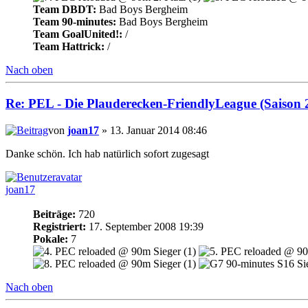
Team DBDT:
Bad Boys Bergheim
Team 90-minutes:
Bad Boys Bergheim
Team GoalUnited!:
/
Team Hattrick:
/
Nach oben
Re: PEL - Die Plauderecken-FriendlyLeague (Saison 
von
joan17
» 13. Januar 2014 08:46
Danke schön. Ich hab natürlich sofort zugesagt
joan17
Beiträge:
720
Registriert:
17. September 2008 19:39
Pokale:
7
Nach oben