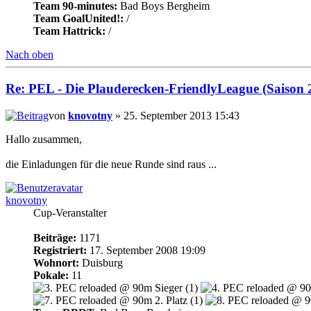
Team 90-minutes:
Bad Boys Bergheim
Team GoalUnited!:
/
Team Hattrick:
/
Nach oben
Re: PEL - Die Plauderecken-FriendlyLeague (Saison 
von
knovotny
» 25. September 2013 15:43
Hallo zusammen,
die Einladungen für die neue Runde sind raus ...
knovotny
Cup-Veranstalter
Beiträge:
1171
Registriert:
17. September 2008 19:09
Wohnort:
Duisburg
Pokale:
11