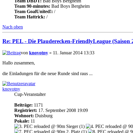
Team DBDT:
Bad Boys Bergheim
Team 90-minutes:
Bad Boys Bergheim
Team GoalUnited!:
/
Team Hattrick:
/
Nach oben
Re: PEL - Die Plauderecken-FriendlyLeague (Saison 
von
knovotny
» 11. Januar 2014 13:33
Hallo zusammen,
die Einladungen für die neue Runde sind raus ...
knovotny
Cup-Veranstalter
Beiträge:
1171
Registriert:
17. September 2008 19:09
Wohnort:
Duisburg
Pokale:
11