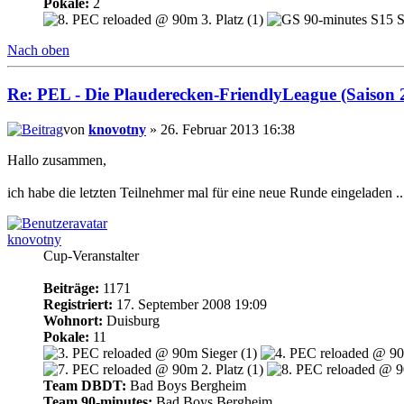
Pokale:
2
Nach oben
Re: PEL - Die Plauderecken-FriendlyLeague (Saison 
von
knovotny
» 26. Februar 2013 16:38
Hallo zusammen,
ich habe die letzten Teilnehmer mal für eine neue Runde eingeladen ..
knovotny
Cup-Veranstalter
Beiträge:
1171
Registriert:
17. September 2008 19:09
Wohnort:
Duisburg
Pokale:
11
Team DBDT:
Bad Boys Bergheim
Team 90-minutes:
Bad Boys Bergheim