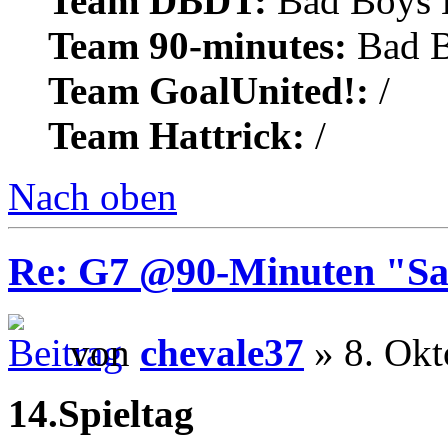
Team DBDT:
Bad Boys 
Team 90-minutes:
Bad B
Team GoalUnited!:
/
Team Hattrick:
/
Nach oben
Re: G7 @90-Minuten "Sa
von
chevale37
» 8. Okt
14.Spieltag