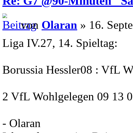
Re: G7 @90-Minuten "Sa
von
Olaran
» 16. Sept
Liga IV.27, 14. Spieltag:
Borussia Hessler08 : VfL W
2 VfL Wohlgelegen 09 13 0
- Olaran