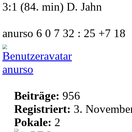
3:1 (84. min) D. Jahn
anurso 6 0 7 32 : 25 +7 18
anurso
Beiträge:
956
Registriert:
3. November
Pokale:
2