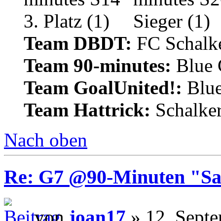
Team DBDT:
FC Schalke
Team 90-minutes:
Blue
Team GoalUnited!:
Blu
Team Hattrick:
Schalke
Nach oben
Re: G7 @90-Minuten "Sa
von
joan17
» 12. Sept