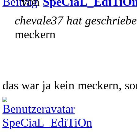
von
SpeCiaL_EdiTiO
chevale37 hat geschriebe
meckern
das war ja kein meckern, s
SpeCiaL_EdiTiOn