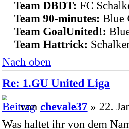
Team DBDT:
FC Schalke
Team 90-minutes:
Blue
Team GoalUnited!:
Blu
Team Hattrick:
Schalke
Nach oben
Re: 1.GU United Liga
von
chevale37
» 22. Ja
Was haltet ihr von dem Na