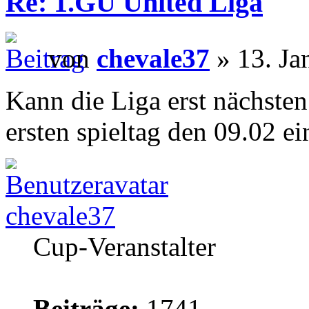
Re: 1.GU United Liga
von
chevale37
» 13. Ja
Kann die Liga erst nächsten
ersten spieltag den 09.02 e
chevale37
Cup-Veranstalter
Beiträge:
1741