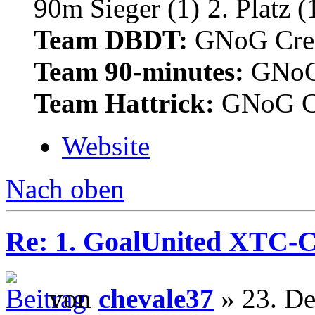
Team DBDT:
GNoG Cr
Team 90-minutes:
GNoG
Team Hattrick:
GNoG C
Website
Nach oben
Re: 1. GoalUnited XTC-
von
chevale37
» 23. De