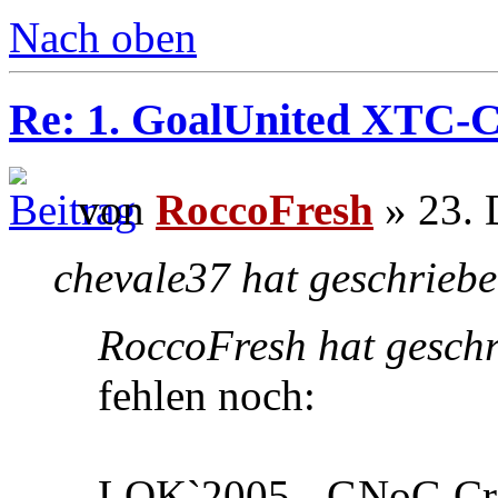
Nach oben
Re: 1. GoalUnited XTC-
von
RoccoFresh
» 23. 
chevale37 hat geschriebe
RoccoFresh hat geschr
fehlen noch:
LOK`2005 - GNoG Cre