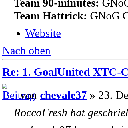
Team 90-minutes:
GNoG
Team Hattrick:
GNoG C
Website
Nach oben
Re: 1. GoalUnited XTC-
von
chevale37
» 23. De
RoccoFresh hat geschrie