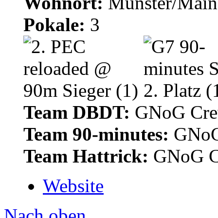
Wohnort:
Münster/Main
Pokale:
3
Team DBDT:
GNoG Cr
Team 90-minutes:
GNoG
Team Hattrick:
GNoG C
Website
Nach oben