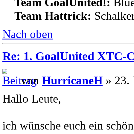
Team GoalUnited!:
Blu
Team Hattrick:
Schalke
Nach oben
Re: 1. GoalUnited XTC-
von
HurricaneH
» 23.
Hallo Leute,
ich wünsche euch ein schön