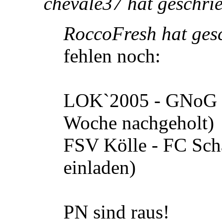
chevale37 hat geschri
RoccoFresh hat ges
fehlen noch:
LOK`2005 - GNoG C
Woche nachgeholt)
FSV Kölle - FC Sch
einladen)
PN sind raus!